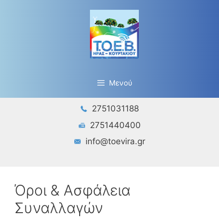
Μετάβαση
σε
περιεχόμενο
Μενού
2751031188
2751440400
info@toevira.gr
Όροι & Ασφάλεια
Συναλλαγών