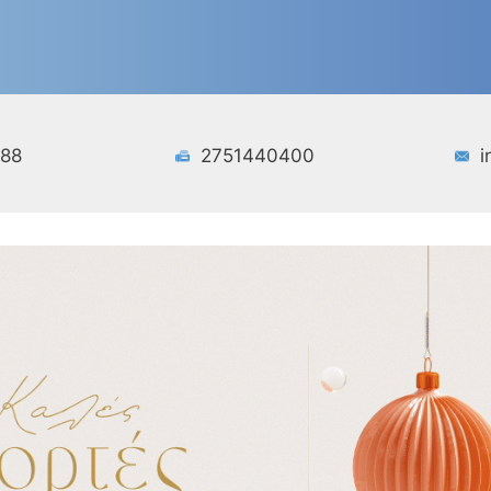
188
2751440400
i